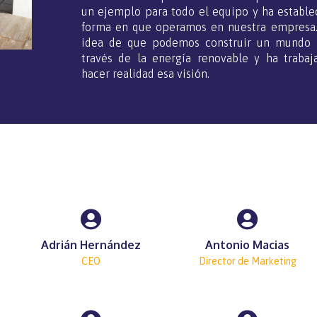
un ejemplo para todo el equipo y ha establec
forma en que operamos en nuestra empresa.
idea de que podemos construir un mundo 
través de la energía renovable y ha traba
hacer realidad esa visión.
Adrián Hernández
Antonio Macias
CEO
Director de Marketing