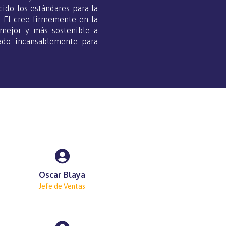
ido los estándares para la
 El cree firmemente en la
mejor y más sostenible a
jado incansablemente para
Oscar Blaya
Jefe de Ventas